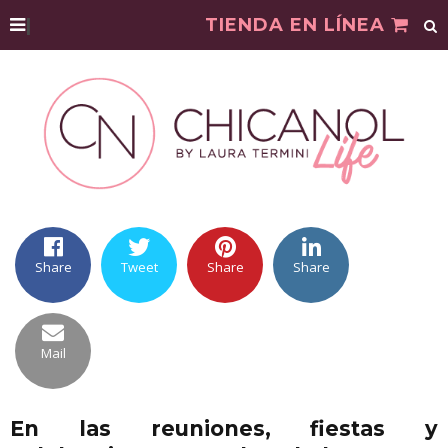
|
TIENDA EN LÍNEA
Share
Tweet
Share
Share
Mail
En las reuniones, fiestas y