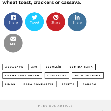
wheat toast, crackers or cassava.
Share
Tweet
Share
Share
Mail
AGUACATE
AJO
CEBOLLÍN
COMIDA SANA
CREMA PARA UNTAR
GUISANTES
JUGO DE LIMÓN
LIMON
PARA COMPARTIR
RECETA
SABADO
PREVIOUS ARTICLE