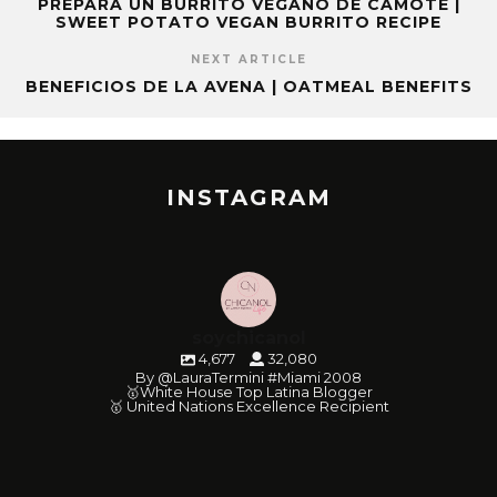
PREPARA UN BURRITO VEGANO DE CAMOTE |
SWEET POTATO VEGAN BURRITO RECIPE
NEXT ARTICLE
BENEFICIOS DE LA AVENA | OATMEAL BENEFITS
INSTAGRAM
soychicanol
4,677
32,080
By @LauraTermini #Miami 2008
🥇White House Top Latina Blogger
🥇 United Nations Excellence Recipient
soychicanol
soychicanol
soychicanol
soychicanol