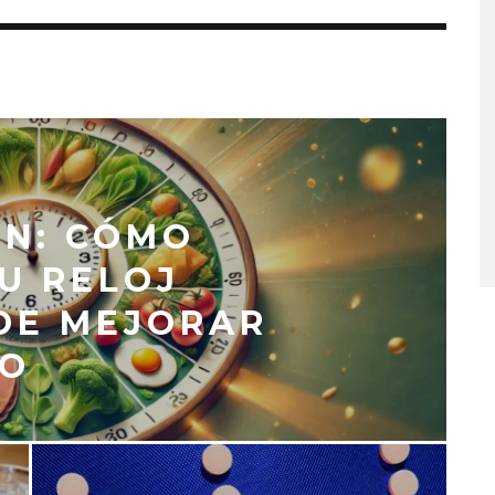
ÓN: CÓMO
U RELOJ
DE MEJORAR
SO