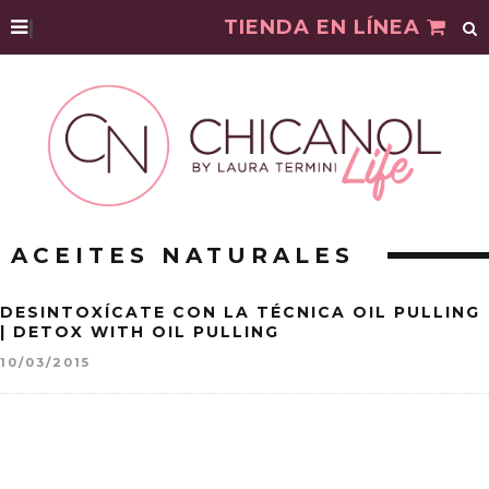
|
TIENDA EN LÍNEA
ACEITES NATURALES
DESINTOXÍCATE CON LA TÉCNICA OIL PULLING
| DETOX WITH OIL PULLING
10/03/2015