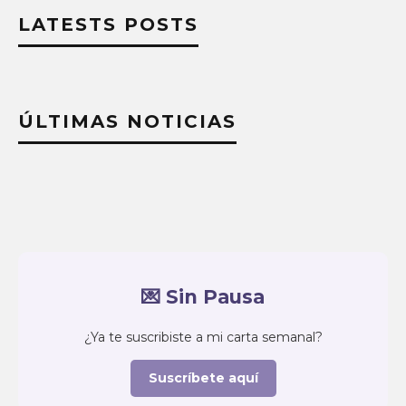
LATESTS POSTS
ÚLTIMAS NOTICIAS
💌 Sin Pausa
¿Ya te suscribiste a mi carta semanal?
Suscríbete aquí