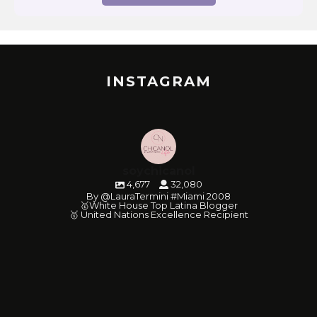
INSTAGRAM
soychicanol
4,677
32,080
By @LauraTermini #Miami 2008
🥇White House Top Latina Blogger
🥇 United Nations Excellence Recipient
soychicanol
soychicanol
soychicanol
soychicanol
soychicanol
soychicanol
soychicanol
soychicanol
soychicanol
soychicanol