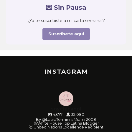
💌 Sin Pausa
¿Ya te suscribiste a mi carta semanal?
Suscríbete aquí
INSTAGRAM
soychicanol
4,677
32,080
By @LauraTermini #Miami 2008
🥇White House Top Latina Blogger
🥇 United Nations Excellence Recipient