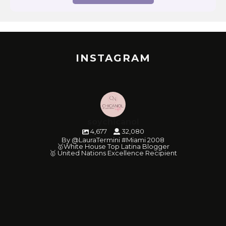
INSTAGRAM
soychicanol
4,677
32,080
By @LauraTermini #Miami 2008
🥇White House Top Latina Blogger
🥇 United Nations Excellence Recipient
soychicanol
soychicanol
soychicanol
soychicanol
soychicanol
soychicanol
soychicanol
soychicanol
soychicanol
soychicanol