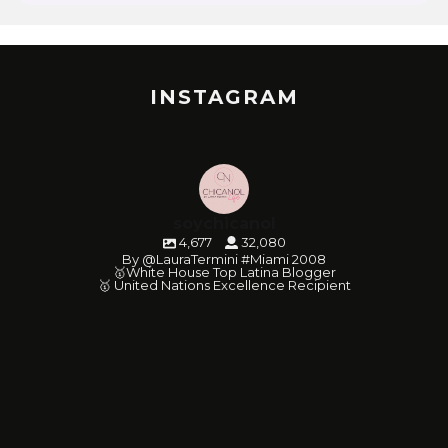
INSTAGRAM
soychicanol
4,677
32,080
By @LauraTermini #Miami 2008
🥇White House Top Latina Blogger
🥇 United Nations Excellence Recipient
soychicanol
soychicanol
soychicanol
soychicanol
soychicanol
soychicanol
soychicanol
soychicanol
soychicanol
soychicanol
soychicanol
soychicanol