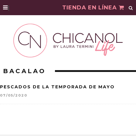
|
TIENDA EN LÍNEA
BACALAO
PESCADOS DE LA TEMPORADA DE MAYO
07/05/2020