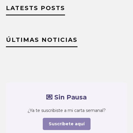
LATESTS POSTS
ÚLTIMAS NOTICIAS
💌 Sin Pausa
¿Ya te suscribiste a mi carta semanal?
Suscríbete aquí