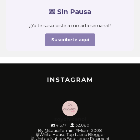
💌 Sin Pausa
¿Ya te suscribiste a mi carta semanal?
Suscríbete aquí
INSTAGRAM
soychicanol
4,677
32,080
By @LauraTermini #Miami 2008
🥇White House Top Latina Blogger
🥇 United Nations Excellence Recipient