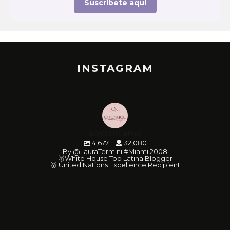
Suscríbete aquí
INSTAGRAM
soychicanol
4,677
32,080
By @LauraTermini #Miami 2008
🥇White House Top Latina Blogger
🥇 United Nations Excellence Recipient
soychicanol
soychicanol
soychicanol
soychicanol
soychicanol
soychicanol
soychicanol
soychicanol