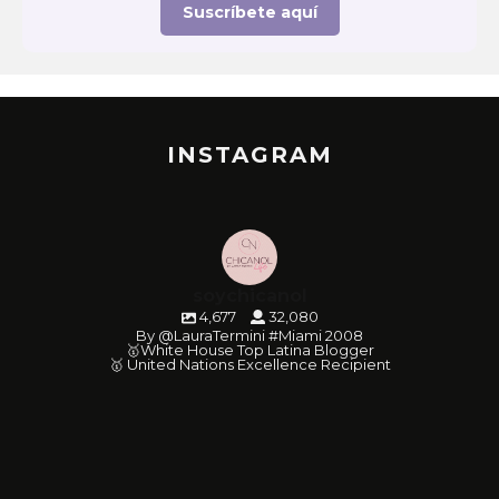
Suscríbete aquí
INSTAGRAM
soychicanol
4,677
32,080
By @LauraTermini #Miami 2008
🥇White House Top Latina Blogger
🥇 United Nations Excellence Recipient
soychicanol
soychicanol
soychicanol
soychicanol
soychicanol
soychicanol
soychicanol
soychicanol