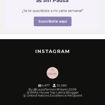
💌 Sin Pausa
¿Ya te suscribiste a mi carta semanal?
Suscríbete aquí
INSTAGRAM
soychicanol
4,677
32,080
By @LauraTermini #Miami 2008
🥇White House Top Latina Blogger
🥇 United Nations Excellence Recipient