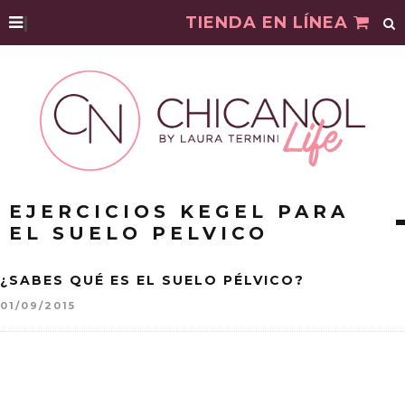
|
TIENDA EN LÍNEA
EJERCICIOS KEGEL PARA
EL SUELO PELVICO
¿SABES QUÉ ES EL SUELO PÉLVICO?
01/09/2015