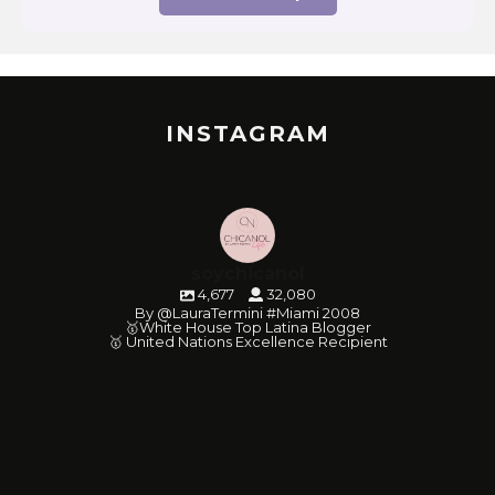
INSTAGRAM
soychicanol
4,677
32,080
By @LauraTermini #Miami 2008
🥇White House Top Latina Blogger
🥇 United Nations Excellence Recipient
soychicanol
soychicanol
soychicanol
soychicanol
soychicanol
soychicanol
soychicanol
soychicanol
soychicanol
soychicanol