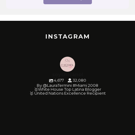
INSTAGRAM
soychicanol
4,677
32,080
By @LauraTermini #Miami 2008
🥇White House Top Latina Blogger
🥇 United Nations Excellence Recipient
soychicanol
soychicanol
soychicanol
soychicanol
soychicanol
soychicanol
soychicanol
soychicanol
soychicanol
soychicanol