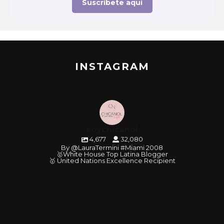
Suscríbete aquí
INSTAGRAM
soychicanol
4,677
32,080
By @LauraTermini #Miami 2008
🥇White House Top Latina Blogger
🥇 United Nations Excellence Recipient
soychicanol
soychicanol
soychicanol
soychicanol
soychicanol
soychicanol
soychicanol
soychicanol