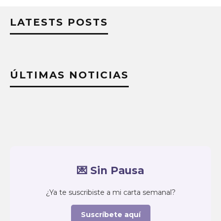
LATESTS POSTS
ÚLTIMAS NOTICIAS
💌 Sin Pausa
¿Ya te suscribiste a mi carta semanal?
Suscríbete aquí