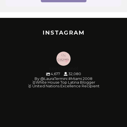
INSTAGRAM
soychicanol
4,677
32,080
By @LauraTermini #Miami 2008
🥇White House Top Latina Blogger
🥇 United Nations Excellence Recipient
soychicanol
soychicanol
soychicanol
soychicanol
soychicanol
soychicanol
soychicanol
soychicanol
soychicanol
soychicanol