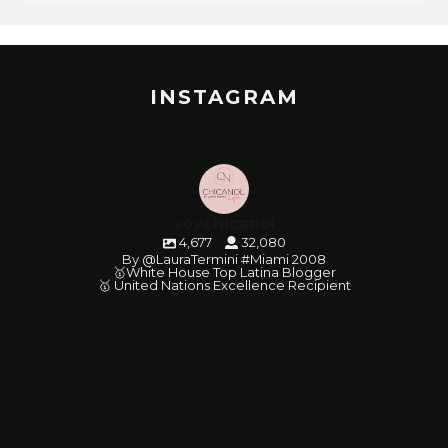
INSTAGRAM
soychicanol
4,677
32,080
By @LauraTermini #Miami 2008
🥇White House Top Latina Blogger
🥇 United Nations Excellence Recipient
soychicanol
soychicanol
soychicanol
soychicanol
soychicanol
soychicanol
soychicanol
soychicanol
soychicanol
soychicanol
soychicanol
soychicanol