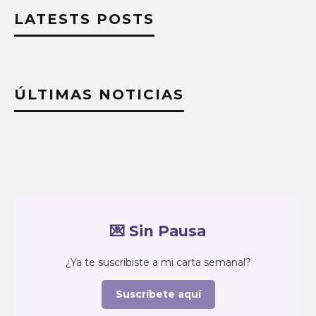
LATESTS POSTS
ÚLTIMAS NOTICIAS
💌 Sin Pausa
¿Ya te suscribiste a mi carta semanal?
Suscríbete aquí