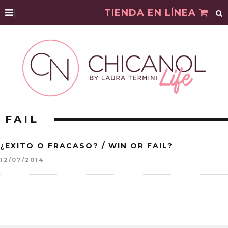
|
TIENDA EN LÍNEA
FAIL
¿EXITO O FRACASO? / WIN OR FAIL?
12/07/2014