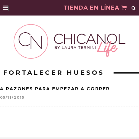
|
TIENDA EN LÍNEA
FORTALECER HUESOS
4 RAZONES PARA EMPEZAR A CORRER
05/11/2015