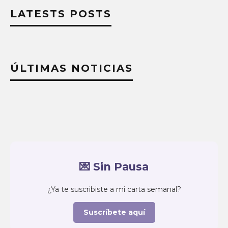
LATESTS POSTS
ÚLTIMAS NOTICIAS
💌 Sin Pausa
¿Ya te suscribiste a mi carta semanal?
Suscríbete aquí