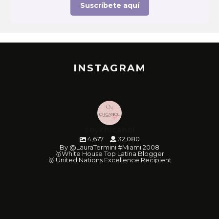
Suscríbete aquí
INSTAGRAM
soychicanol
4,677
32,080
By @LauraTermini #Miami 2008
🥇White House Top Latina Blogger
🥇 United Nations Excellence Recipient
soychicanol
soychicanol
soychicanol
soychicanol
soychicanol
soychicanol
soychicanol
soychicanol