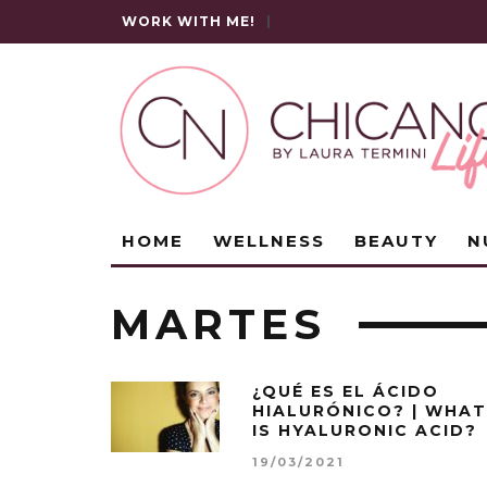
WORK WITH ME!
|
HOME
WELLNESS
BEAUTY
N
MARTES
¿QUÉ ES EL ÁCIDO
HIALURÓNICO? | WHAT
IS HYALURONIC ACID?
19/03/2021