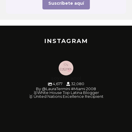
Suscríbete aquí
INSTAGRAM
soychicanol
4,677
32,080
By @LauraTermini #Miami 2008
🥇White House Top Latina Blogger
🥇 United Nations Excellence Recipient
soychicanol
soychicanol
soychicanol
soychicanol
soychicanol
soychicanol
soychicanol
soychicanol