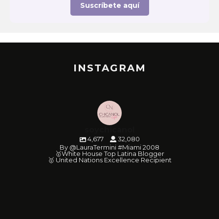
Suscríbete aquí
INSTAGRAM
soychicanol
4,677
32,080
By @LauraTermini #Miami 2008
🥇White House Top Latina Blogger
🥇 United Nations Excellence Recipient
soychicanol
soychicanol
soychicanol
soychicanol
soychicanol
soychicanol
soychicanol
soychicanol