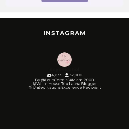
INSTAGRAM
soychicanol
4,677
32,080
By @LauraTermini #Miami 2008
🥇White House Top Latina Blogger
🥇 United Nations Excellence Recipient
soychicanol
soychicanol
soychicanol
soychicanol
soychicanol
soychicanol
soychicanol
soychicanol
soychicanol
soychicanol