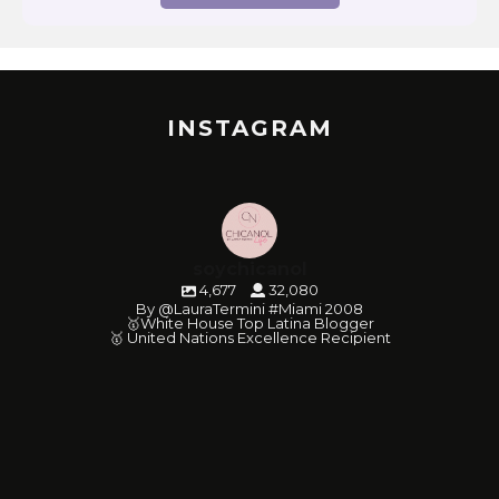
INSTAGRAM
soychicanol
4,677
32,080
By @LauraTermini #Miami 2008
🥇White House Top Latina Blogger
🥇 United Nations Excellence Recipient
soychicanol
soychicanol
soychicanol
soychicanol
soychicanol
soychicanol
soychicanol
soychicanol
soychicanol
soychicanol