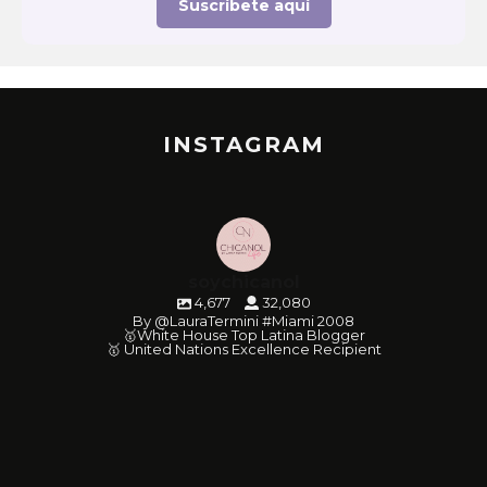
Suscríbete aquí
INSTAGRAM
soychicanol
4,677
32,080
By @LauraTermini #Miami 2008
🥇White House Top Latina Blogger
🥇 United Nations Excellence Recipient
soychicanol
soychicanol
soychicanol
soychicanol
soychicanol
soychicanol
soychicanol
soychicanol