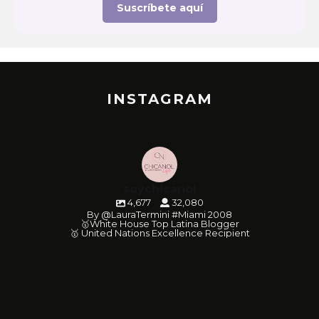
Suscríbete aquí
INSTAGRAM
soychicanol
4,677
32,080
By @LauraTermini #Miami 2008
🥇White House Top Latina Blogger
🥇 United Nations Excellence Recipient
soychicanol
soychicanol
soychicanol
soychicanol
soychicanol
soychicanol
soychicanol
soychicanol