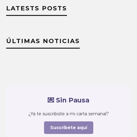
LATESTS POSTS
ÚLTIMAS NOTICIAS
💌 Sin Pausa
¿Ya te suscribiste a mi carta semanal?
Suscríbete aquí