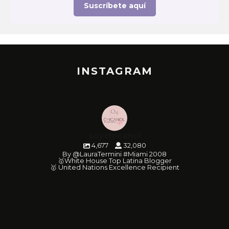
Suscríbete aquí
INSTAGRAM
soychicanol
4,677
32,080
By @LauraTermini #Miami 2008
🥇White House Top Latina Blogger
🥇 United Nations Excellence Recipient
soychicanol
soychicanol
soychicanol
soychicanol
soychicanol
soychicanol
soychicanol
soychicanol