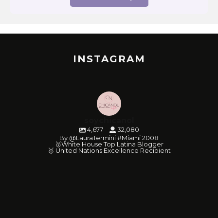
INSTAGRAM
soychicanol
4,677
32,080
By @LauraTermini #Miami 2008
🥇White House Top Latina Blogger
🥇 United Nations Excellence Recipient
soychicanol
soychicanol
soychicanol
soychicanol
soychicanol
soychicanol
soychicanol
soychicanol
soychicanol
soychicanol