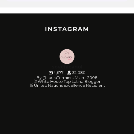
INSTAGRAM
soychicanol
4,677
32,080
By @LauraTermini #Miami 2008
🥇White House Top Latina Blogger
🥇 United Nations Excellence Recipient
soychicanol
soychicanol
soychicanol
soychicanol
soychicanol
soychicanol
soychicanol
soychicanol
soychicanol
soychicanol
soychicanol
soychicanol