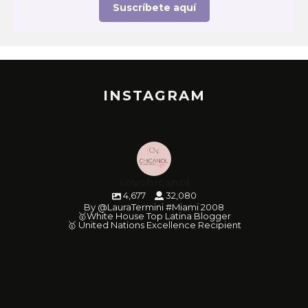
Suscríbete aquí
INSTAGRAM
soychicanol
4,677
32,080
By @LauraTermini #Miami 2008
🥇White House Top Latina Blogger
🥇 United Nations Excellence Recipient
soychicanol
soychicanol
soychicanol
soychicanol
soychicanol
soychicanol
soychicanol
soychicanol