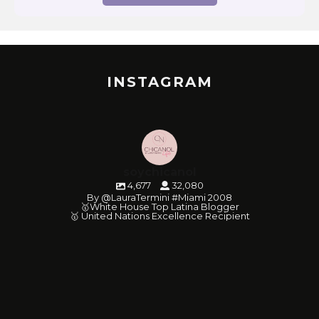
INSTAGRAM
soychicanol
4,677
32,080
By @LauraTermini #Miami 2008
🥇White House Top Latina Blogger
🥇 United Nations Excellence Recipient
soychicanol
soychicanol
soychicanol
soychicanol
soychicanol
soychicanol
soychicanol
soychicanol
soychicanol
soychicanol