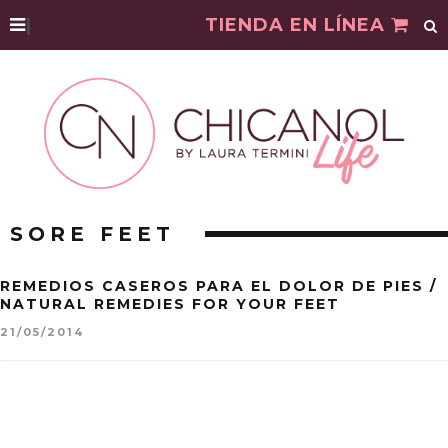
|
TIENDA EN LÍNEA
SORE FEET
REMEDIOS CASEROS PARA EL DOLOR DE PIES /
NATURAL REMEDIES FOR YOUR FEET
21/05/2014