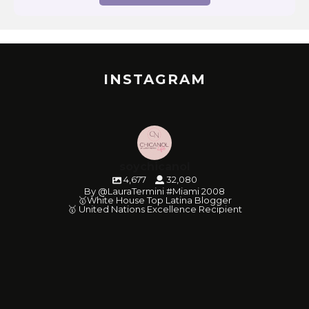
INSTAGRAM
soychicanol
4,677
32,080
By @LauraTermini #Miami 2008
🥇White House Top Latina Blogger
🥇 United Nations Excellence Recipient
soychicanol
soychicanol
soychicanol
soychicanol
soychicanol
soychicanol
soychicanol
soychicanol
soychicanol
soychicanol