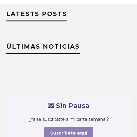
LATESTS POSTS
ÚLTIMAS NOTICIAS
💌 Sin Pausa
¿Ya te suscribiste a mi carta semanal?
Suscríbete aquí