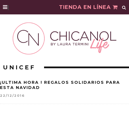
|
TIENDA EN LÍNEA
UNICEF
¡ULTIMA HORA ! REGALOS SOLIDARIOS PARA
ESTA NAVIDAD
22/12/2016