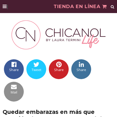
|
TIENDA EN LÍNEA
Share
Tweet
Share
Share
Mail
Quedar embarazas en más que