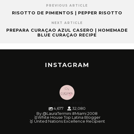
PREVIOUS ARTICLE
RISOTTO DE PIMIENTOS | PEPPER RISOTTO
NEXT ARTICLE
PREPARA CURAÇAO AZUL CASERO | HOMEMADE
BLUE CURAÇAO RECIPE
INSTAGRAM
soychicanol
4,677
32,080
By @LauraTermini #Miami 2008
🥇White House Top Latina Blogger
🥇 United Nations Excellence Recipient