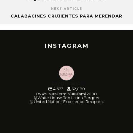
NEXT ARTICLE
CALABACINES CRUJIENTES PARA MERENDAR
INSTAGRAM
soychicanol
4,677
32,080
By @LauraTermini #Miami 2008
🥇White House Top Latina Blogger
🥇 United Nations Excellence Recipient
soychicanol
soychicanol
soychicanol
soychicanol
soychicanol
soychicanol