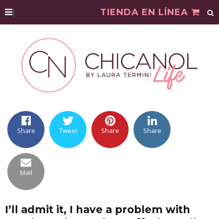
|
TIENDA EN LÍNEA
Share
Tweet
Share
Share
Mail
I’ll admit it, I have a problem with