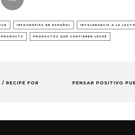
ILK
INFOGRAFÍAS EN ESPAÑOL
INTOLERANCIA A LA LACT
K PRODUCTS
PRODUCTOS QUE CONTIENEN LECHE
/ RECIPE FOR
PENSAR POSITIVO PU