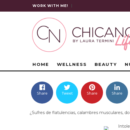
WORK WITH ME!
|
HOME
WELLNESS
BEAUTY
N
Share
Tweet
Share
Share
¿Sufres de flatulencias, calambres musculares, d