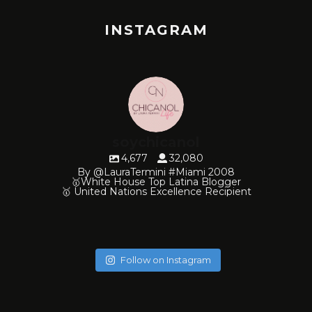
INSTAGRAM
soychicanol
4,677
32,080
By @LauraTermini #Miami 2008
🥇White House Top Latina Blogger
🥇 United Nations Excellence Recipient
soychicanol
soychicanol
soychicanol
soychicanol
soychicanol
soychicanol
soychicanol
soychicanol
soychicanol
soychicanol
Follow on Instagram
May 18
May 16
May 4
May 2