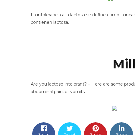
La intolerancia a la lactosa se define como la inc
contienen lactosa.
Mil
Are you lactose intolerant? – Here are some prod
abdominal pain, or vomits.
Share
Tweet
Share
Share