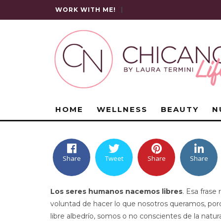
WORK WITH ME!
|
HOME
WELLNESS
BEAUTY
N
Share
Tweet
Share
Share
Los seres humanos nacemos libres
. Esa frase
voluntad de hacer lo que nosotros queramos, po
libre albedrío, somos o no conscientes de la natu