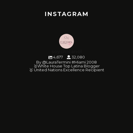
INSTAGRAM
soychicanol
4,677
32,080
By @LauraTermini #Miami 2008
🥇White House Top Latina Blogger
🥇 United Nations Excellence Recipient
soychicanol
soychicanol
soychicanol
soychicanol
soychicanol
soychicanol
soychicanol
soychicanol
soychicanol
soychicanol
soychicanol
soychicanol
soychicanol
soychicanol
soychicanol
soychicanol
soychicanol