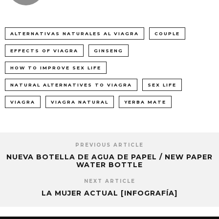
ALTERNATIVAS NATURALES AL VIAGRA
COUPLE
EFFECTS OF VIAGRA
GINSENG
HOW TO IMPROVE SEX LIFE
NATURAL ALTERNATIVES TO VIAGRA
SEX LIFE
VIAGRA
VIAGRA NATURAL
YERBA MATE
PREVIOUS ARTICLE
NUEVA BOTELLA DE AGUA DE PAPEL / NEW PAPER
WATER BOTTLE
NEXT ARTICLE
LA MUJER ACTUAL [INFOGRAFÍA]