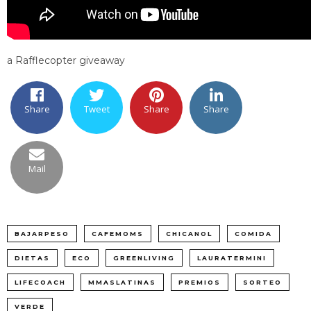
a Rafflecopter giveaway
Share
Tweet
Share
Share
Mail
BAJARPESO
CAFEMOMS
CHICANOL
COMIDA
DIETAS
ECO
GREENLIVING
LAURATERMINI
LIFECOACH
MMASLATINAS
PREMIOS
SORTEO
VERDE