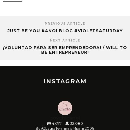
PREVIOUS ARTICLE
JUST BE YOU #4NOLBLOG #VIOLETSATURDAY
NEXT ARTICLE
¡VOLUNTAD PARA SER EMPRENDEDORA! / WILL TO
BE ENTREPRENEUR!
INSTAGRAM
soychicanol
4,677
32,080
By @LauraTermini #Miami 2008