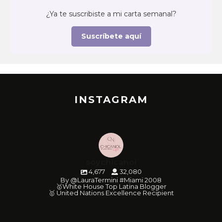
¿Ya te suscribiste a mi carta semanal?
Suscríbete aquí
INSTAGRAM
soychicanol
4,677
32,080
By @LauraTermini #Miami 2008
🥇White House Top Latina Blogger
🥇 United Nations Excellence Recipient
soychicanol
soychicanol