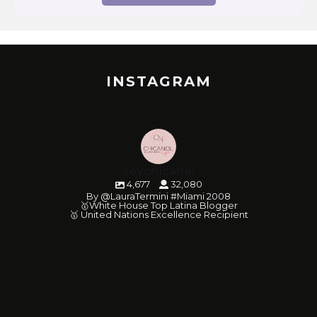
INSTAGRAM
soychicanol
4,677
32,080
By @LauraTermini #Miami 2008
🥇White House Top Latina Blogger
🥇 United Nations Excellence Recipient
soychicanol
soychicanol
soychicanol
soychicanol
soychicanol
soychicanol
soychicanol
soychicanol
soychicanol
soychicanol