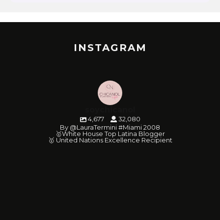
INSTAGRAM
soychicanol
4,677
32,080
By @LauraTermini #Miami 2008
🥇White House Top Latina Blogger
🥇 United Nations Excellence Recipient
soychicanol
soychicanol
soychicanol
soychicanol
soychicanol
soychicanol
soychicanol
soychicanol
soychicanol
soychicanol
soychicanol
soychicanol