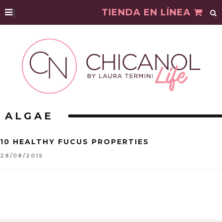
|
TIENDA EN LÍNEA
ALGAE
10 HEALTHY FUCUS PROPERTIES
28/08/2015