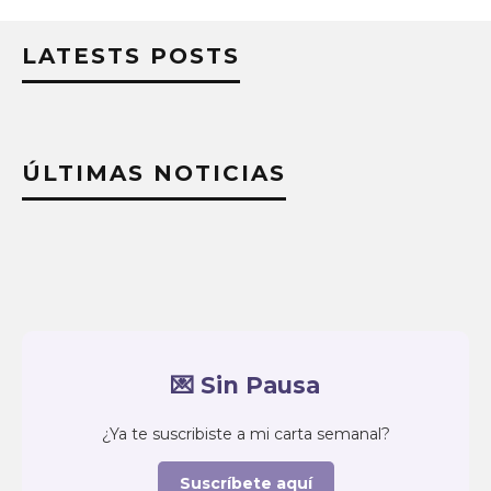
LATESTS POSTS
ÚLTIMAS NOTICIAS
💌 Sin Pausa
¿Ya te suscribiste a mi carta semanal?
Suscríbete aquí